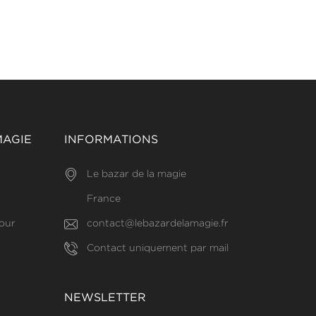
MAGIE
INFORMATIONS
Le bazar de la magie
France
our
contact@lebazardelamagie.fr
Contact uniquement par mail
NEWSLETTER