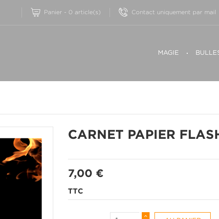
Contact uniquement par mail
Panier
-
0
article(s)
MAGIE
BULLE
CARNET PAPIER FLAS
7,00 €
TTC