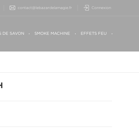
contact@lebazardelamagie.fr
Connexion
S DE SAVON
SMOKE MACHINE
EFFETS FEU
H