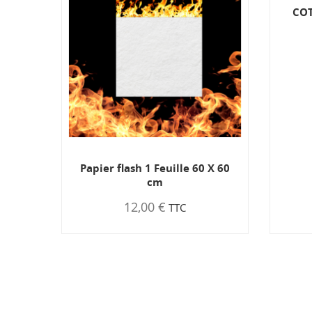
US
COT
Papier flash 1 Feuille 60 X 60
cm
12,00 €
TTC