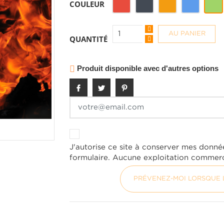
Rouge
Noir
Orange
Bleu
Vert
COULEUR
AU PANIER
QUANTITÉ
Produit disponible avec d'autres options

J'autorise ce site à conserver mes donné
formulaire. Aucune exploitation commerc
PRÉVENEZ-MOI LORSQUE L