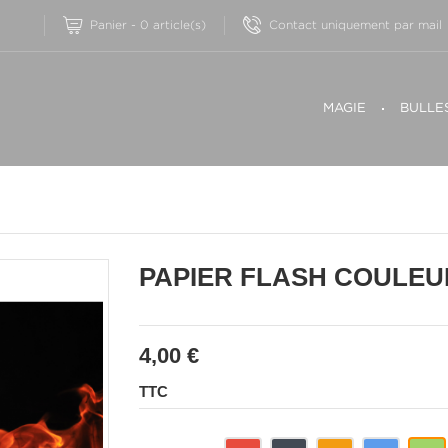
Contact uniquement par mail
Panier
-
0
article(s)
MAGIE
BULLE
PAPIER FLASH COULEU
4,00 €
TTC