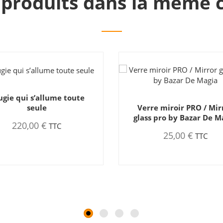
 produits dans la même c
Rupture de stock
rre miroir PRO / Mirror
Feu dans les mains/Fire
ss pro by Bazar De Magia
Hands
25,00 €
35,00 €
TTC
TTC