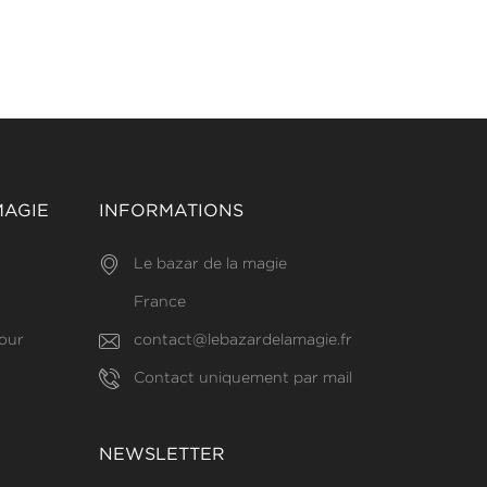
MAGIE
INFORMATIONS
Le bazar de la magie
France
our
contact@lebazardelamagie.fr
Contact uniquement par mail
NEWSLETTER