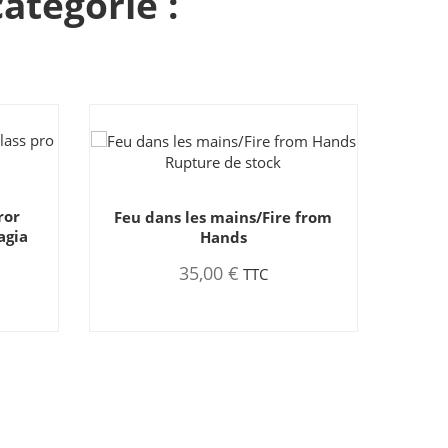
atégorie :
Rupture de stock
 from
EFESTO
34,90 €
TTC