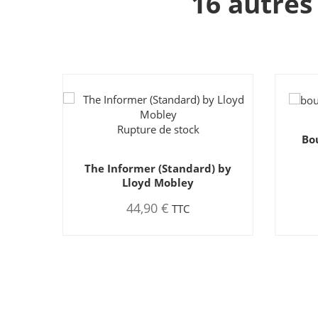
16 autres
Bougie qui s’allume toute
Ve
seule
gla
) by
220,00 €
TTC