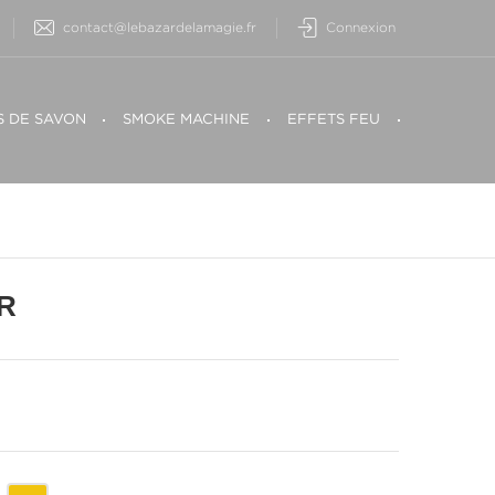
contact@lebazardelamagie.fr
Connexion
S DE SAVON
SMOKE MACHINE
EFFETS FEU
R